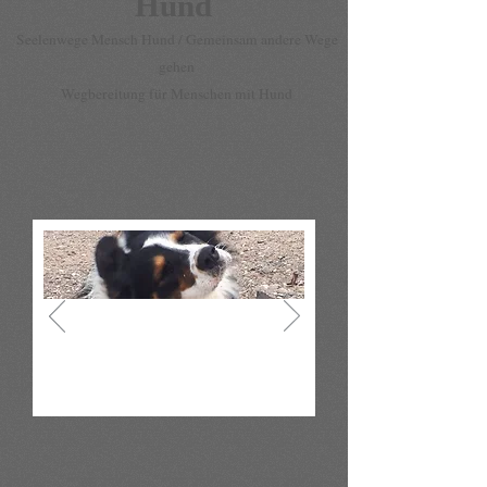
Hund
Seelenwege Mensch Hund / Gemeinsam andere Wege
gehen
Wegbereitung für Menschen mit Hund
Seelenwege Mensch
Hund